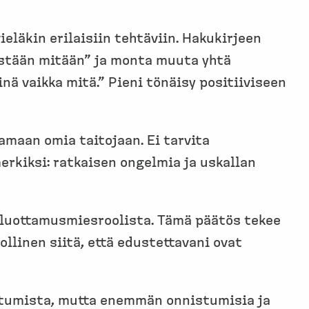
eläkin erilaisiin tehtäviin. Hakukirjeen
mistään mitään” ja monta muuta yhtä
nä vaikka mitä.” Pieni tönäisy positiiviseen
amaan omia taitojaan. Ei tarvita
merkiksi: ratkaisen ongelmia ja uskallan
 luottamusmiesroolista. Tämä päätös tekee
llinen siitä, että edustettavani ovat
hautumista, mutta enemmän onnistumisia ja