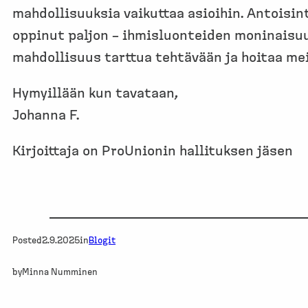
mahdollisuuksia vaikuttaa asioihin. Antoisi
oppinut paljon – ihmisluonteiden moninaisuu
mahdollisuus tarttua tehtävään ja hoitaa mei
Hymyillään kun tavataan,
Johanna F.
Kirjoittaja on ProUnionin hallituksen jäsen
Posted
2.9.2025
in
Blogit
by
Minna Numminen