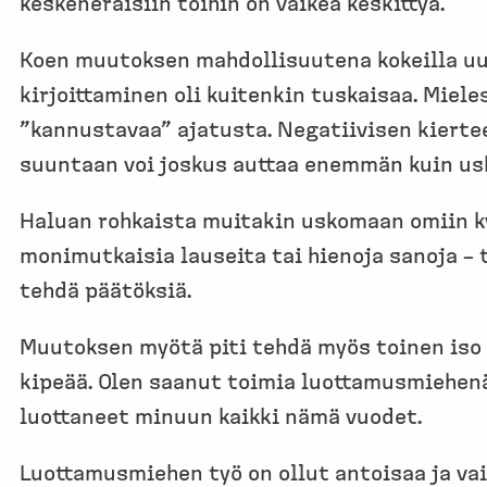
keskeneräisiin töihin on vaikea keskittyä.
Koen muutoksen mahdollisuutena kokeilla uutta
kirjoittaminen oli kuitenkin tuskaisaa. Mie
”kannustavaa” ajatusta. Negatiivisen kiertee
suuntaan voi joskus auttaa enemmän kuin usk
Haluan rohkaista muitakin uskomaan omiin kyk
monimutkaisia lauseita tai hienoja sanoja – t
tehdä päätöksiä.
Muutoksen myötä piti tehdä myös toinen iso 
kipeää. Olen saanut toimia luottamusmiehenä 
luottaneet minuun kaikki nämä vuodet.
Luottamusmiehen työ on ollut antoisaa ja vai