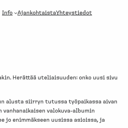
Info
Ajankohtaista
Yhteystiedot
akin. Herättää uteliaisuuden: onko uusi sivu
un alusta siirryn tutussa työpaikassa aivan
uin vanhanaikaisen valokuva-albumin
lee jo enimmäkseen uusissa asioissa, ja