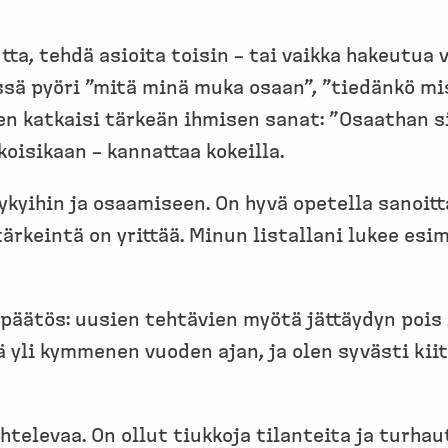
, tehdä asioita toisin – tai vaikka hakeutua vi
lessä pyöri ”mitä minä muka osaan”, ”tiedänkö 
n katkaisi tärkeän ihmisen sanat: ”Osaathan si
oisikaan – kannattaa kokeilla.
yihin ja osaamiseen. On hyvä opetella sanoitt
ärkeintä on yrittää. Minun listallani lukee esi
päätös: uusien tehtävien myötä jättäydyn pois
yli kymmenen vuoden ajan, ja olen syvästi kiito
htelevaa. On ollut tiukkoja tilanteita ja tur