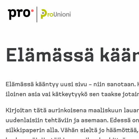
Siirry
sisältöön
Elämässä kään
Elämässä kääntyy uusi sivu – niin sanotaan. 
iloinen asia vai kätkeytyykö sen taakse jotai
Kirjoitan tätä aurinkoisena maaliskuun lauan
uudenlaisiin tehtäviin ja asemaan. Edessä on
silkkipaperin alla. Vähän sieltä jo häämöttää